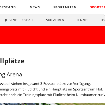
ORSTAND
NEWS
SPORTARTEN
SPORTZ
rstand USK Hof
Wir suchen Dich
Sektion Männer Fussball
Sportzen
JUGEND FUSSBALL
SKIFAHREN
TENNIS
TI
tgliedsbeitrag USK Hof
Sports4Fun
Sektion Frauen Fussball
itrittserklärung USK Hof
Ehrungen
Sektion Jugend Fussball
Bewegun
atenschutzerklärung USK Hof
Vereinszeitung
Sektion Ski
Tennispl
schichte des USK Hof
Sektion Tennis
Beachvoll
llplätze
reinsstatuten des USK Hof
Sektion Tischtennis
ng Arena
AQ
Sektion Lauftreff
esse
Sektion Stocksport
ussball stehen insgesamt 3 Fussballplätze zur Verfügung.
iningsplatz mit Flutlicht und ein Hauptlatz im Sportzentrum Hof.
steht noch ein Trainingsplatz mit Flutlicht beim Nussbaumer zur 