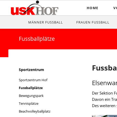
HOME
V
Vo
MÄNNER FUSSBALL
FRAUEN FUSSBALL
Mi
Fussballplätze
Be
D
Ge
Fussba
Navigation
Sportzentrum
Ve
überspringen
Sportzentrum Hof
Elsenwa
F
Fussballplätze
Pr
Der Sektion F
Bewegungspark
Davon ein Tra
Tennisplätze
Des weiteren 
Beachvolleyballplatz