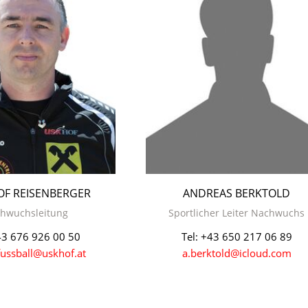
OF REISENBERGER
ANDREAS BERKTOLD
hwuchsleitung
Sportlicher Leiter Nachwuchs
43 676 926 00 50
Tel: +43 650 217 06 89
ussball@uskhof.at
a.berktold@icloud.com