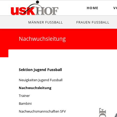
HOME
V
Vo
MÄNNER FUSSBALL
FRAUEN FUSSBALL
Mi
Nachwuchsleitung
Be
D
Ge
Navigation
Sektion Jugend Fussball
Ve
überspringen
Neuigkeiten Jugend Fussball
F
Nachwuchsleitung
Pr
Trainer
Bambini
Nachwuchsmannschaften SFV